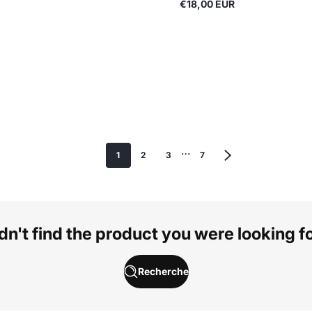
€18,00 EUR
Prix
normal
…
1
2
3
7
dn't find the product you were looking f
Recherche