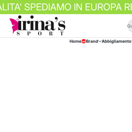
A' SPEDIAMO IN EUROPA REGNO
Passer au contenu
Qu
Home
Brand
Abbigliamento
hot