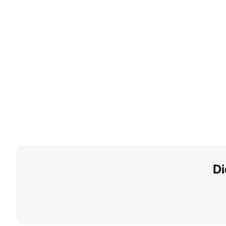
normal
normal
Di