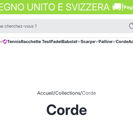
 UNITO E SVIZZERA 🚚​!
Paga in 3 
e cherchez-vous ?
Tennis
Racchette Test
Padel
Babolat
Scarpe
Palline
Corde
Ac
hot
Accueil
Collections
Corde
Corde