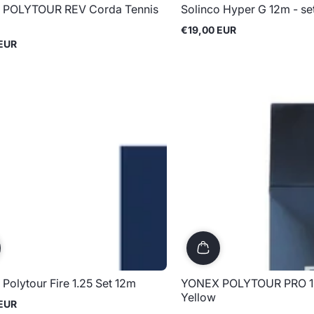
POLYTOUR REV Corda Tennis
Solinco Hyper G 12m - se
€19,00 EUR
Prix
 EUR
normal
olytour Fire 1.25 Set 12m
YONEX POLYTOUR PRO 1
Yellow
 EUR