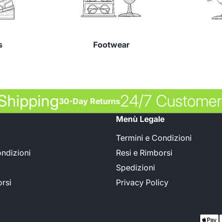
s
Footwear
e Shipping
24/7 Custom
30-Day Returns
Menù Legale
Termini e Condizioni
ondizioni
Resi e Rimborsi
Spedizioni
orsi
Privacy Policy
Méthodes de p