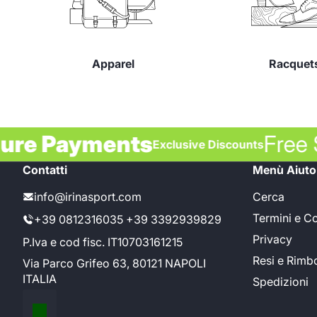
Apparel
Racquet
cure Payments
Fre
Exclusive Discounts
Contatti
Menù Aiuto
info@irinasport.com
Cerca
Termini e C
+39 0812316035 +39 3392939829
Privacy
P.Iva e cod fisc. IT10703161215
Resi e Rimb
Via Parco Grifeo 63, 80121 NAPOLI
ITALIA
Spedizioni
Localisation