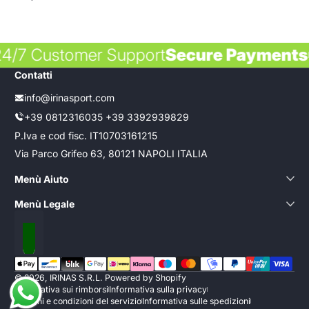
normale
24/7 Customer Support
Secure Paymen
s
Contatti
info@irinasport.com
+39 0812316035 +39 3392939829
P.Iva e cod fisc. IT10703161215
Via Parco Grifeo 63, 80121 NAPOLI ITALIA
Menù Aiuto
Menù Legale
Localizzazione
Metodi di pagamento
© 2026,
IRINAS S.R.L.
Powered by Shopify
Informativa sui rimborsi
Informativa sulla privacy
Termini e condizioni del servizio
Informativa sulle spedizioni