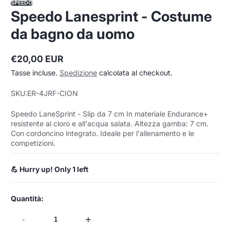
SPEEDO
Speedo Lanesprint - Costume
da bagno da uomo
€20,00 EUR
Prezzo
Tasse incluse.
Spedizione
calcolata al checkout.
normale
SKU:
ER-4JRF-CION
Speedo LaneSprint - Slip da 7 cm In materiale Endurance+
resistente al cloro e all'acqua salata. Altezza gamba: 7 cm.
Con cordoncino integrato. Ideale per l'allenamento e le
competizioni.
💪 Hurry up! Only 1 left
Quantità:
-
+