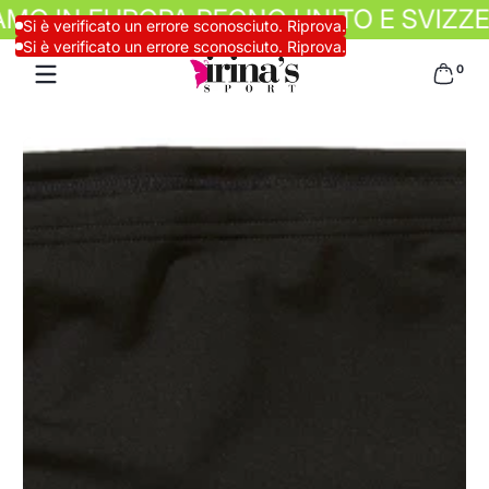
 IN EUROPA REGNO UNITO E SVIZZERA 
Salta al contenuto
Si è verificato un errore sconosciuto. Riprova.
Si è verificato un errore sconosciuto. Riprova.
0 artico
0
Salta al contenuto